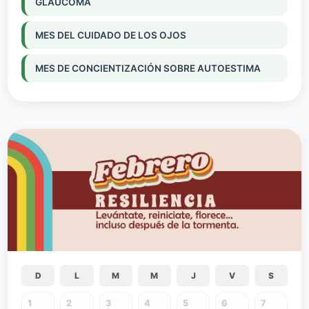
GLAUCOMA
MES DEL CUIDADO DE LOS OJOS
MES DE CONCIENTIZACIÓN SOBRE AUTOESTIMA
D
L
M
M
J
V
S
1
2
3
4
5
6
7