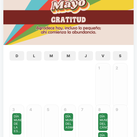
D
L
M
M
J
V
S
1
2
3
4
5
6
7
8
9
DÍA
DÍA
DÍA
MUNDIAL
MUNDIAL
MUNDIAL
DE
DEL
DEL
LA
ASMA...
CÁNC...
ES...
DÍA