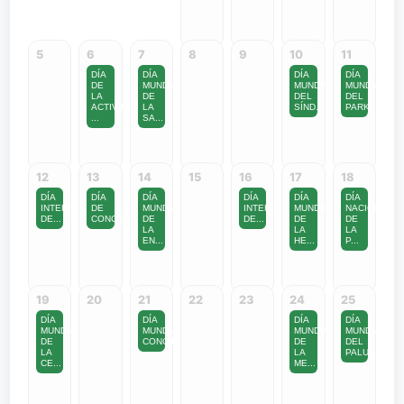
5
6
7
8
9
10
11
DÍA
DÍA
DÍA
DÍA
DE
MUNDIAL
MUNDIAL
MUNDIAL
LA
DE
DEL
DEL
ACTIVIDAD
LA
SÍND...
PARK...
...
SA...
12
13
14
15
16
17
18
DÍA
DÍA
DÍA
DÍA
DÍA
DÍA
INTERNACIONAL
DE
MUNDIAL
INTERNACIONAL
MUNDIAL
NACIONAL
DE...
CONCIENCIACIÓ...
DE
DE...
DE
DE
LA
LA
LA
EN...
HE...
P...
19
20
21
22
23
24
25
DÍA
DÍA
DÍA
DÍA
MUNDIAL
MUNDIAL
MUNDIAL
MUNDIAL
DE
CONCIENC...
DE
DEL
LA
LA
PALU...
CE...
ME...