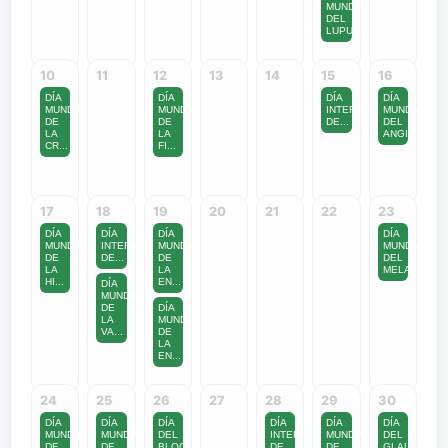
MUNDIAL
DEL
LUPU...
10
11
12
13
14
15
16
DÍA
DÍA
DÍA
DÍA
MUNDIAL
MUNDIAL
INTERNACIONAL
MUNDIAL
DE
DE
DE...
DEL
LA
LA
ANGI...
CR...
FI...
17
18
19
20
21
22
23
DÍA
DÍA
DÍA
DÍA
MUNDIAL
INTERNACIONAL
MUNDIAL
MUNDIAL
DE
DE...
DE
DEL
LA
LA
MELA...
HI...
EN...
DÍA
MUNDIAL
DE
DÍA
LA
MUNDIAL
VA...
DE
LA
EN...
24
25
26
27
28
29
30
DÍA
DÍA
DÍA
DÍA
DÍA
DÍA
MUNDIAL
MUNDIAL
DEL
INTERNACIONAL
MUNDIAL
DEL
DE
DE
BLOQUEADOR
DE...
DE
GLAUCOMA