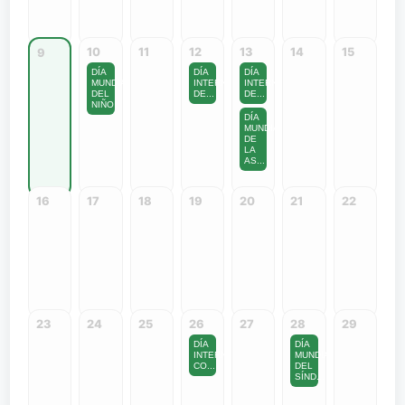
10
11
12
13
14
15
9
DÍA
DÍA
DÍA
MUNDIAL
INTERNACIONAL
INTERNACIONAL
DEL
DE...
DE...
NIÑO
DÍA
MUNDIAL
DE
LA
AS...
16
17
18
19
20
21
22
23
24
25
26
27
28
29
DÍA
DÍA
INTERNACIONAL
MUNDIAL
CO...
DEL
SÍND...