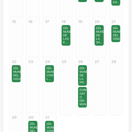
EN...
15
16
17
18
19
20
21
DÍA
DÍA
DÍA
MUNDIAL
MUNDIAL
MUNDIAL
DE
DE
DEL
LAS
LA
SÍND...
E...
SA...
22
23
24
25
26
27
28
DÍA
DÍA
DÍA
MUNDIAL
MUNDIAL
MUNDIAL
DEL
CONTRA
DE
AGUA
L...
LA
PR...
PURPLE
DAY
O
DÍA
MUN...
29
30
31
DÍA
DÍA
MUNDIAL
MUNDIAL
DEL
CONTRA