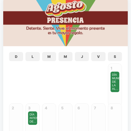
D
L
M
M
J
V
S
1
DÍA
MUNDIAL
DE
LA
AL...
2
3
4
5
6
7
8
DÍA
INTERNACIONAL
DE...