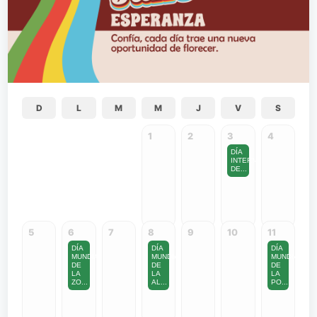
D
L
M
M
J
V
S
1
2
3
4
DÍA
INTERNACIONAL
DE...
5
6
7
8
9
10
11
DÍA
DÍA
DÍA
MUNDIAL
MUNDIAL
MUNDIAL
DE
DE
DE
LA
LA
LA
ZO...
AL...
PO...