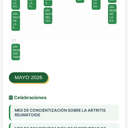
LA
LA
S...
LA
ES...
TI...
SA...
DÍA
DÍA
MUNDIAL
DÍA
NACIONAL
DE
NACIONAL
DEL
LA
DE
CEL...
ES...
LA
E...
31
DÍA
MUNDIAL
SIN
TABA...
MAYO 2026
Celebraciones
MES DE CONCIENTIZACIÓN SOBRE LA ARTRITIS
REUMATOIDE