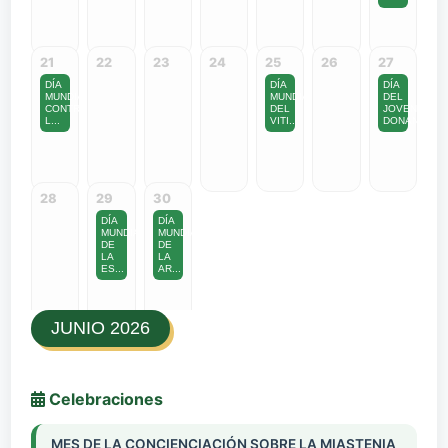
21
22
23
24
25
26
27
DÍA
DÍA
DÍA
MUNDIAL
MUNDIAL
DEL
CONTRA
DEL
JOVEN
L...
VITI...
DONANT...
28
29
30
DÍA
DÍA
MUNDIAL
MUNDIAL
DE
DE
LA
LA
ES...
AR...
JUNIO 2026
Celebraciones
MES DE LA CONCIENCIACIÓN SOBRE LA MIASTENIA