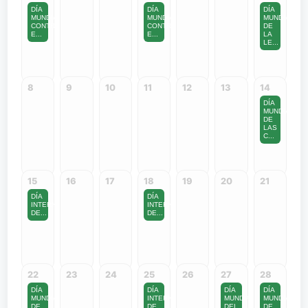
DÍA
DÍA
DÍA
MUNDIAL
MUNDIAL
MUNDIAL
CONTRA
CONTRA
DE
E...
E...
LA
LE...
8
9
10
11
12
13
14
DÍA
MUNDIAL
DE
LAS
C...
15
16
17
18
19
20
21
DÍA
DÍA
INTERNACIONAL
INTERNACIONAL
DE...
DE...
22
23
24
25
26
27
28
DÍA
DÍA
DÍA
DÍA
MUNDIAL
INTERNACIONAL
MUNDIAL
MUNDIAL
DE
DE...
DEL
DE