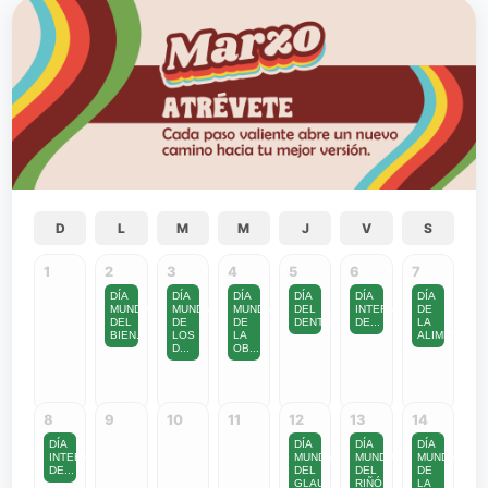
D
L
M
M
J
V
S
1
2
3
4
5
6
7
DÍA
DÍA
DÍA
DÍA
DÍA
DÍA
MUNDIAL
MUNDIAL
MUNDIAL
DEL
INTERNACIONAL
DE
DEL
DE
DE
DENTISTA
DE...
LA
BIEN...
LOS
LA
ALIMENTACI..
D...
OB...
8
9
10
11
12
13
14
DÍA
DÍA
DÍA
DÍA
INTERNACIONAL
MUNDIAL
MUNDIAL
MUNDIAL
DE...
DEL
DEL
DE
GLAU...
RIÑÓ...
LA