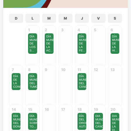
D
L
M
M
J
V
S
1
2
3
4
5
6
DÍA
DÍA
DÍA
DÍA
MUNDIAL
MUNDIAL
MUNDIAL
MUNDIAL
DE
DE
DE
DE
LOS
LA
LA
LA
S...
AC...
FE...
HI...
7
8
9
10
11
12
13
DÍA
DÍA
DÍA
DE
MUNDIAL
MUNDIAL
LA
DEL
DEL
CONCIENCIA...
TUMO...
CÁNC...
14
15
16
17
18
19
20
DÍA
DÍA
DÍA
DIA
DIA
MUNDIAL
MUNDIAL
DEL
MUNDIAL
MUNDIAL
DEL
SOBRE
ORGULLO
DEL
DE
DONA...
TO...
AUTI...
CANC...
LA
DI...