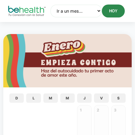
HOY
D
L
M
M
J
V
S
1
2
3