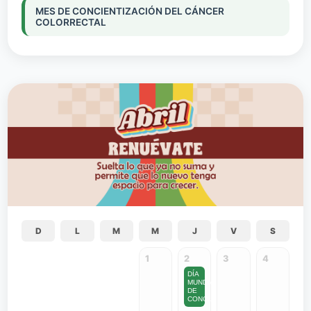
MES DE CONCIENTIZACIÓN DEL CÁNCER
COLORRECTAL
D
L
M
M
J
V
S
1
2
3
4
DÍA
MUNDIAL
DE
CONCI...