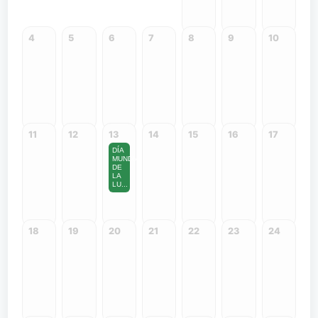
4
5
6
7
8
9
10
11
12
13
14
15
16
17
DÍA
MUNDIAL
DE
LA
LU...
18
19
20
21
22
23
24