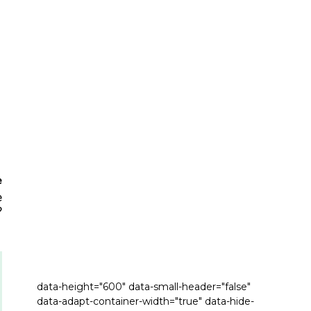
e
e
?
data-height="600" data-small-header="false"
data-adapt-container-width="true" data-hide-