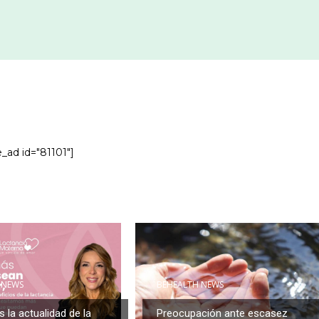
e_ad id="81101"]
 NEWS
BEHEALTH NEWS
la actualidad de la
Preocupación ante escasez