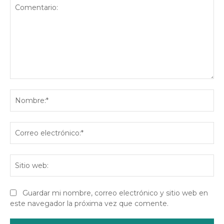
Comentario:
No
Co
ele
Sit
we
Guardar mi nombre, correo electrónico y sitio web en
este navegador la próxima vez que comente.