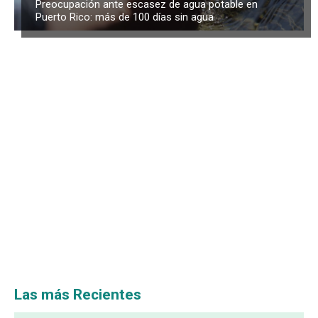
Preocupación ante escasez de agua potable en
Puerto Rico: más de 100 días sin agua
Las más Recientes