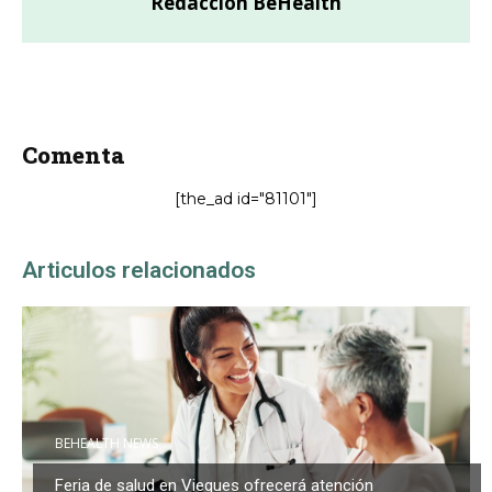
Redacción BeHealth
Comenta
[the_ad id="81101"]
Articulos relacionados
BEHEALTH NEWS
Feria de salud en Vieques ofrecerá atención