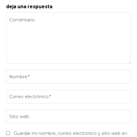
deja una respuesta
Comentario:
No
Co
ele
Sit
we
Guardar mi nombre, correo electrónico y sitio web en