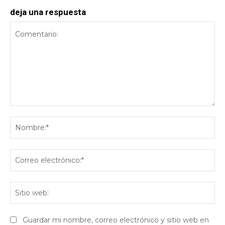
deja una respuesta
Comentario:
No
Co
ele
Sit
we
Guardar mi nombre, correo electrónico y sitio web en