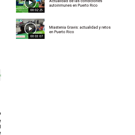
Actualidad de las condiciones
autoinmunes en Puerto Rico
00:02:25
Miastenia Gravis: actualidad y retos
en Puerto Rico
00:03:07
o Rico”
e
e
l
e