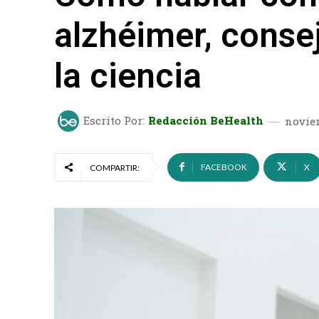
alzhéimer, conse
la ciencia
Escrito Por:
Redacción BeHealth
noviem
FACEBOOK
X
COMPARTIR: