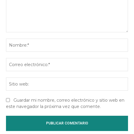
Comentario:
No
Co
ele
Sit
we
Guardar mi nombre, correo electrónico y sitio web en
este navegador la próxima vez que comente.