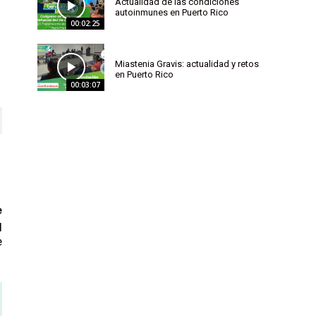
Actualidad de las condiciones
autoinmunes en Puerto Rico
00:02:25
s
Miastenia Gravis: actualidad y retos
en Puerto Rico
00:03:07
e
l
e