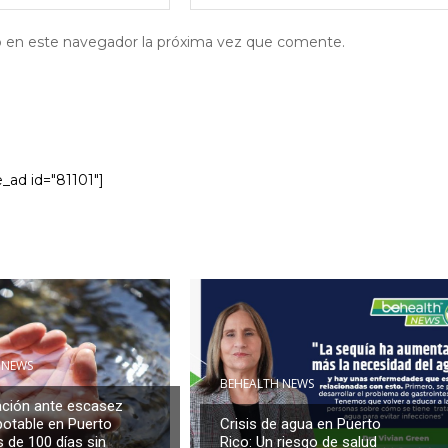
eb en este navegador la próxima vez que comente.
e_ad id="81101"]
 NEWS
BEHEALTH NEWS
ción ante escasez
potable en Puerto
Crisis de agua en Puerto
 de 100 días sin
Rico: Un riesgo de salud