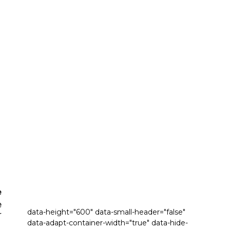
e
e
data-height="600" data-small-header="false"
r
data-adapt-container-width="true" data-hide-