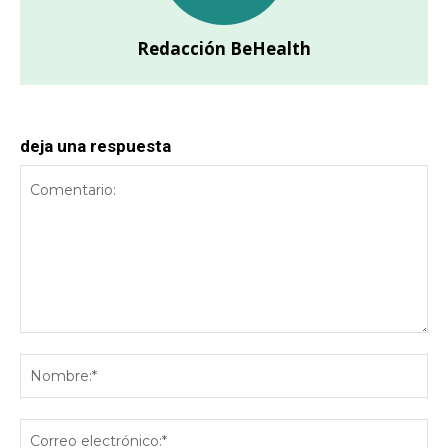
Redacción BeHealth
deja una respuesta
Comentario:
No
Co