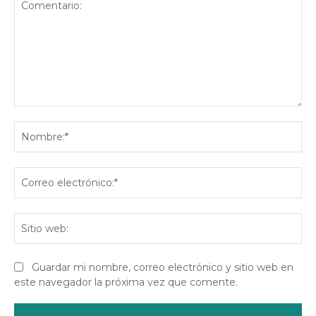
Comentario:
No
Co
ele
Sit
we
Guardar mi nombre, correo electrónico y sitio web en
este navegador la próxima vez que comente.