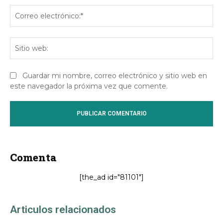
Co
ele
Sit
we
Guardar mi nombre, correo electrónico y sitio web en
este navegador la próxima vez que comente.
Comenta
[the_ad id="81101"]
Articulos relacionados