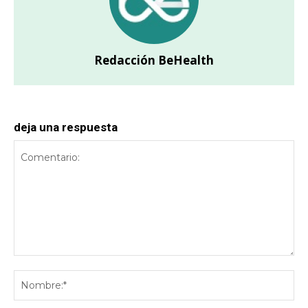
Redacción BeHealth
deja una respuesta
Comentario:
No