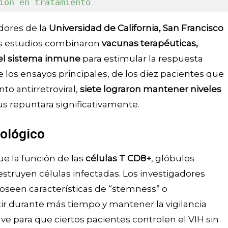
ión en tratamiento
dores de la
Universidad de California, San Francisco
os estudios combinaron
vacunas terapéuticas,
del sistema inmune
para estimular la respuesta
de los ensayos principales, de los diez pacientes que
o antirretroviral,
siete lograron mantener niveles
irus repuntara significativamente.
nológico
ue la función de las
células T CD8+
, glóbulos
struyen células infectadas. Los investigadores
oseen características de “stemness” o
tir durante más tiempo y mantener la vigilancia
ave para que ciertos pacientes controlen el VIH sin