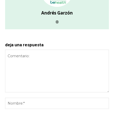
Andrés Garzón
deja una respuesta
Comentario:
No