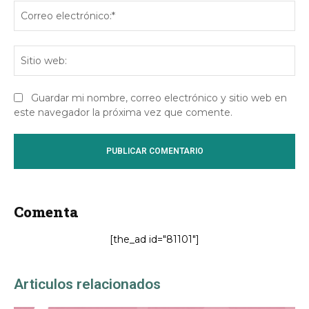
Co
ele
Sit
we
Guardar mi nombre, correo electrónico y sitio web en
este navegador la próxima vez que comente.
Comenta
[the_ad id="81101"]
Articulos relacionados