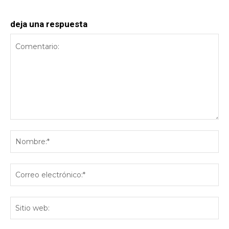
deja una respuesta
Comentario:
No
Co
ele
Sit
we