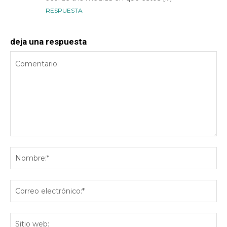
RESPUESTA
deja una respuesta
Comentario:
No
Co
ele
Sit