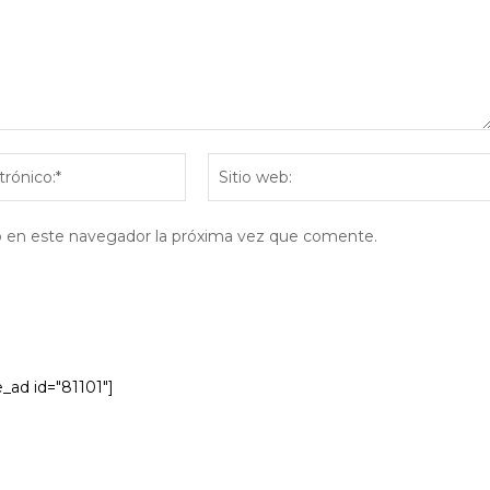
Correo
electrónico:*
eb en este navegador la próxima vez que comente.
e_ad id="81101"]