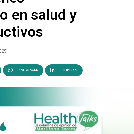
ro en salud y
uctivos
025
WHATSAPP
LINKEDIN