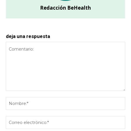
Redacción BeHealth
deja una respuesta
Comentario:
No
Co
ele