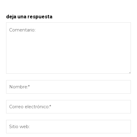
deja una respuesta
Comentario:
No
Co
ele
Sit
we