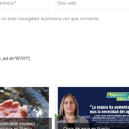
electrónico:*
eb en este navegador la próxima vez que comente.
e_ad id="81101"]
 NEWS
BEHEALTH NEWS
ción ante escasez
potable en Puerto
Crisis de agua en Puerto