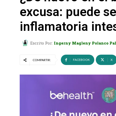
excusa: puede s
inflamatoria intes
Escrito Por:
Ingerny Magleny Polanco Pa
FACEBOOK
X
COMPARTIR: