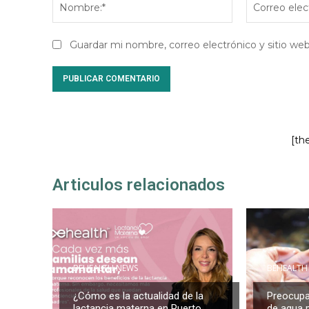
Guardar mi nombre, correo electrónico y sitio w
[th
Articulos relacionados
BEHEALTH NEWS
BEHEALTH
¿Cómo es la actualidad de la
Preocupa
lactancia materna en Puerto
de agua 