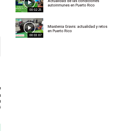
Actualidad de las condiciones
autoinmunes en Puerto Rico
00:02:25
Miastenia Gravis: actualidad y retos
en Puerto Rico
00:03:07
e
n
n
s