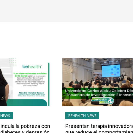
 NEWS
BEHEALTH NEWS
vincula la pobreza con
Presentan terapia innovador
 diabetes y depresión
que reduce el comportamien