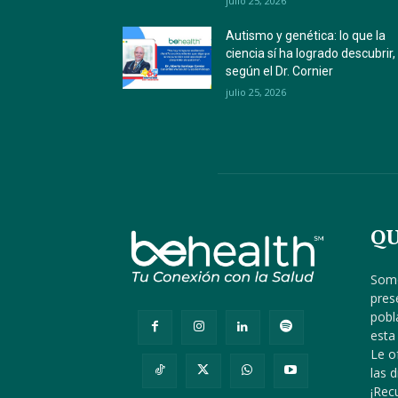
julio 25, 2026
Autismo y genética: lo que la
ciencia sí ha logrado descubrir,
según el Dr. Cornier
julio 25, 2026
QU
Somo
pres
pobl
esta
Le o
las 
¡Re