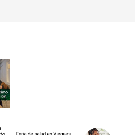
a
to
Feria de salud en Vieques