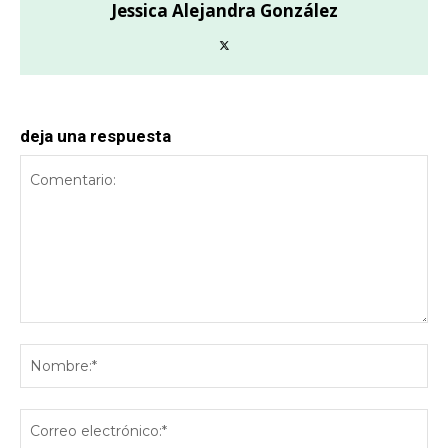
Jessica Alejandra González
deja una respuesta
Comentario:
No
Co
ele