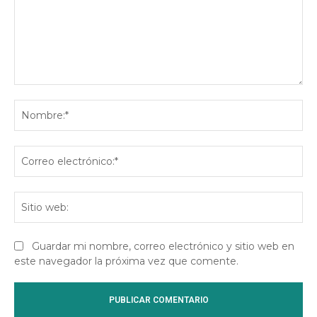
Comentario:
No
Co
ele
Sit
we
Guardar mi nombre, correo electrónico y sitio web en
este navegador la próxima vez que comente.