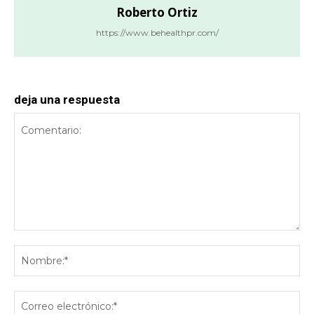
Roberto Ortiz
https://www.behealthpr.com/
deja una respuesta
Comentario:
No
Co
ele