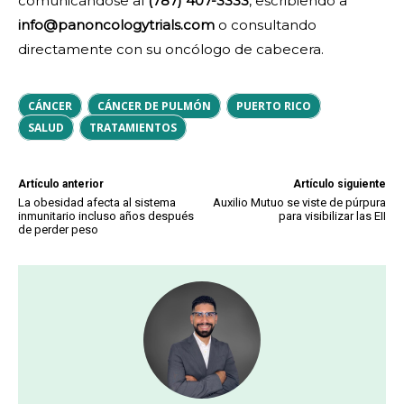
comunicándose al
(787) 407-3333
, escribiendo a
info@panoncologytrials.com
o consultando
directamente con su oncólogo de cabecera.
CÁNCER
CÁNCER DE PULMÓN
PUERTO RICO
SALUD
TRATAMIENTOS
Artículo anterior
Artículo siguiente
La obesidad afecta al sistema
Auxilio Mutuo se viste de púrpura
inmunitario incluso años después
para visibilizar las EII
de perder peso