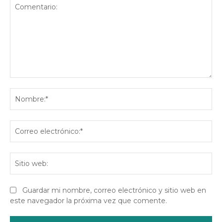
Comentario:
No
Co
ele
Sit
we
Guardar mi nombre, correo electrónico y sitio web en
este navegador la próxima vez que comente.