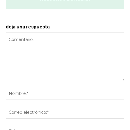
deja una respuesta
Comentario:
No
Co
ele
Sit