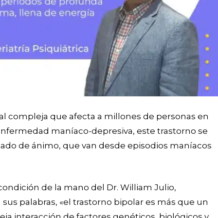
l compleja que afecta a millones de personas en
fermedad maníaco-depresiva, este trastorno se
stado de ánimo, que van desde episodios maníacos
ndición de la mano del Dr. William Julio,
n sus palabras, «el trastorno bipolar es más que un
a interacción de factores genéticos, biológicos y