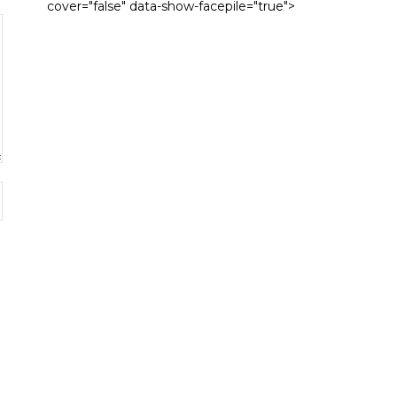
cover="false" data-show-facepile="true">
Sitio
web: