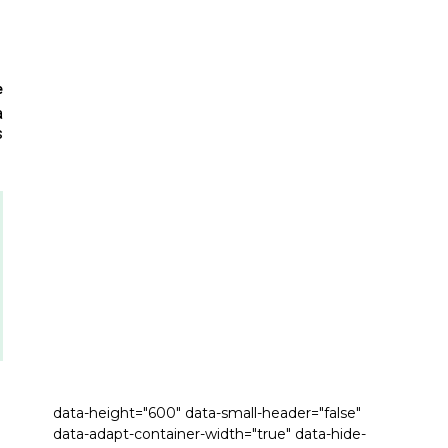
e
a
s
data-height="600" data-small-header="false"
data-adapt-container-width="true" data-hide-