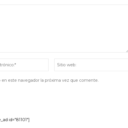
Correo
electrónico:*
eb en este navegador la próxima vez que comente.
e_ad id="81101"]