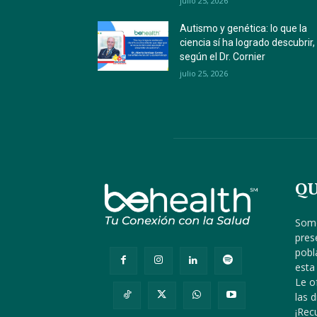
julio 25, 2026
Autismo y genética: lo que la
ciencia sí ha logrado descubrir,
según el Dr. Cornier
julio 25, 2026
QU
Somo
pres
pobl
esta
Le o
las 
¡Re