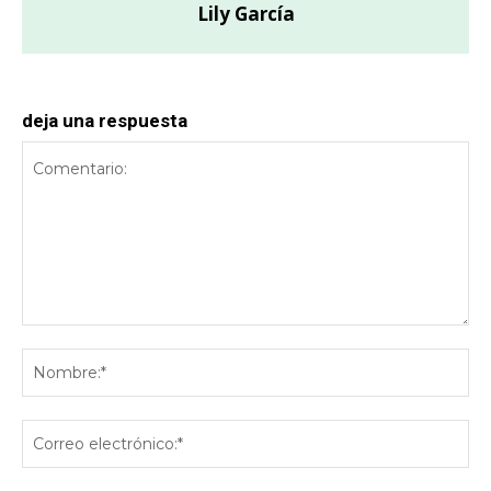
Lily García
deja una respuesta
Comentario:
No
Co
ele