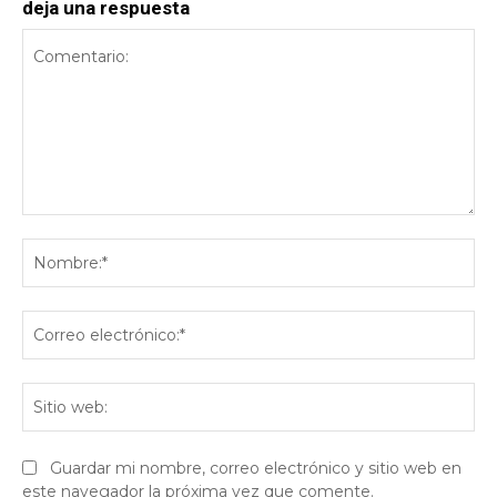
deja una respuesta
Comentario:
No
Co
ele
Sit
we
Guardar mi nombre, correo electrónico y sitio web en
este navegador la próxima vez que comente.